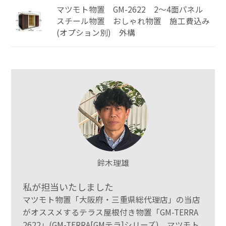
マツモト物置 GM-2622 2～4面パネル
スチール物置 おしゃれ物置 施工費込み
(オプション別) 外構
鈴木理雄
私が担当いたしました
マツモト物置「大阪府・三重県総代理店」の当店
がオススメするテラス屋根付き物置「GM-TERRA
2622」(GM-TERRA[GMテラ]シリーズ)。マツモト