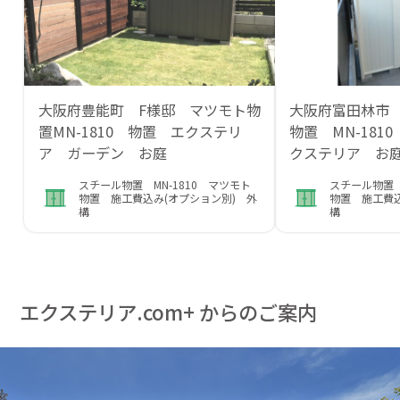
大阪府豊能町 F様邸 マツモト物
大阪府富田林市
置MN-1810 物置 エクステリ
物置 MN-181
ア ガーデン お庭
クステリア お
スチール物置 MN-1810 マツモト
スチール物置 
物置 施工費込み(オプション別) 外
物置 施工費込
構
構
エクステリア.com+ からのご案内