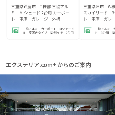
三重県鈴鹿市 T様邸 三協アル
三重県津市 W
ミ M.シェード 2台用 カーポー
スカイリード 
ト 車庫 ガレージ 外構
ト 車庫 ガレ
三協アルミ カーポート Mシェード
三協アルミ 
Ⅱ 梁置きタイプ 両側支持 2台用
ド 3台用 
エクステリア.com+ からのご案内