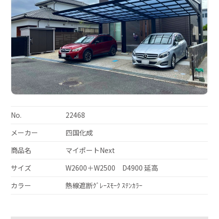
No.
22468
メーカー
四国化成
商品名
マイポートNext
サイズ
W2600＋W2500 D4900 延高
カラー
熱線遮断ｸﾞﾚｰｽﾓｰｸ ｽﾃﾝｶﾗｰ