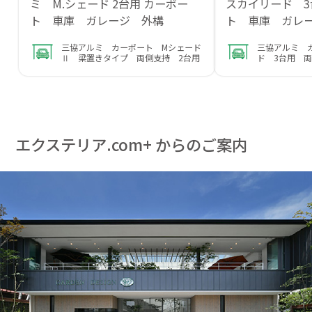
ミ M.シェード 2台用 カーポー
スカイリード 
ト 車庫 ガレージ 外構
ト 車庫 ガレ
三協アルミ カーポート Mシェード
三協アルミ 
Ⅱ 梁置きタイプ 両側支持 2台用
ド 3台用 
エクステリア.com+ からのご案内