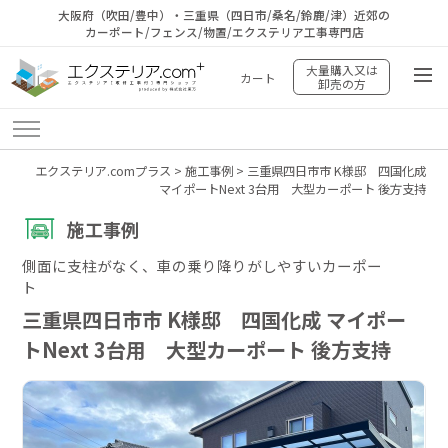
大阪府（吹田/豊中）・三重県（四日市/桑名/鈴鹿/津）近郊の
カーポート/フェンス/物置/エクステリア工事専門店
大量購入又は
カート
卸売の方
エクステリア.comプラス
>
施工事例
>
三重県四日市市 K様邸 四国化成
マイポートNext 3台用 大型カーポート 後方支持
施工事例
側面に支柱がなく、車の乗り降りがしやすいカーポー
ト
三重県四日市市 K様邸 四国化成 マイポー
トNext 3台用 大型カーポート 後方支持