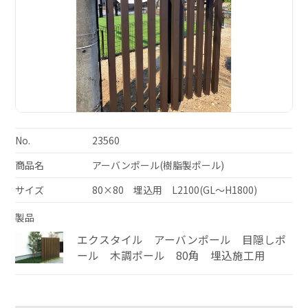
No.
23560
商品名
アーバンポール(樹脂製ポール)
サイズ
80×80 埋込用 L2100(GL～H1800)
製品
エクスタイル アーバンポール 目隠しポ
ール 木調ポール 80角 埋込施工用