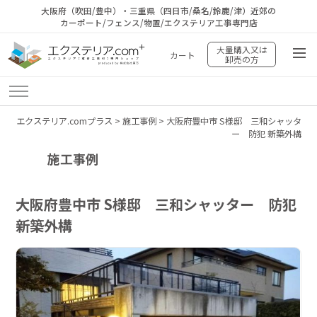
大阪府（吹田/豊中）・三重県（四日市/桑名/鈴鹿/津）近郊の
カーポート/フェンス/物置/エクステリア工事専門店
大量購入又は
カート
卸売の方
エクステリア.comプラス
>
施工事例
>
大阪府豊中市 S様邸 三和シャッタ
ー 防犯 新築外構
施工事例
大阪府豊中市 S様邸 三和シャッター 防犯
新築外構