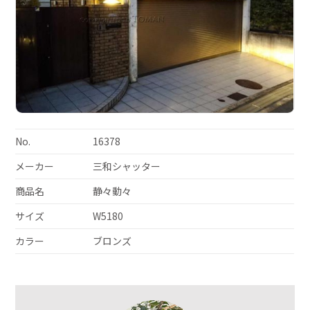
No.
16378
メーカー
三和シャッター
商品名
静々動々
サイズ
W5180
カラー
ブロンズ