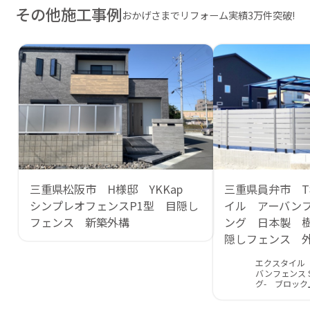
その他施工事例
おかげさまでリフォーム実績3万件突破!
三重県松阪市 H様邸 YKKap
三重県員弁市 
シンプレオフェンスP1型 目隠し
イル アーバン
フェンス 新築外構
ング 日本製 
隠しフェンス 
エクスタイル
バンフェンス S
グ- ブロック