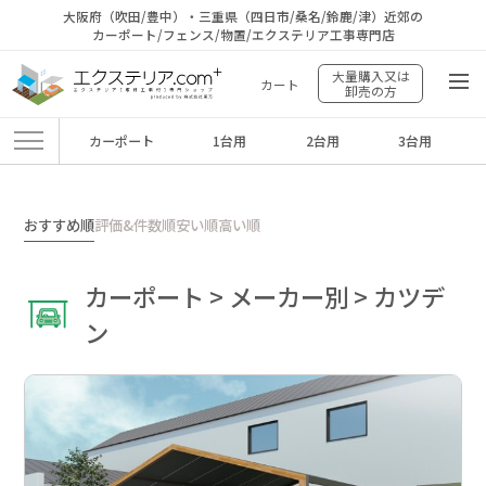
大阪府（吹田/豊中）・三重県（四日市/桑名/鈴鹿/津）近郊の
カーポート/フェンス/物置/エクステリア工事専門店
大量購入又は
カート
卸売の方
カーポート
1台用
2台用
3台用
エクステリア.comプラス
>
商品
>
カーポート
>
メーカー別
>
カツデン
おすすめ順
評価&件数順
安い順
高い順
カーポート > メーカー別 > カツデ
ン