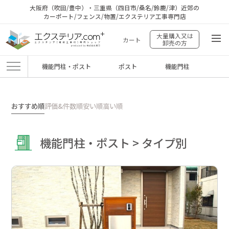
大阪府（吹田/豊中）・三重県（四日市/桑名/鈴鹿/津）近郊の
カーポート/フェンス/物置/エクステリア工事専門店
大量購入又は
カート
卸売の方
機能門柱・ポスト
ポスト
機能門柱
エクステリア.comプラス
>
商品
>
機能門柱・ポスト
>
タイプ別
おすすめ順
評価&件数順
安い順
高い順
機能門柱・ポスト > タイプ別