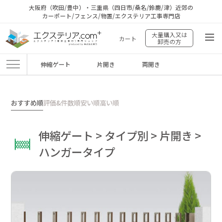
大阪府（吹田/豊中）・三重県（四日市/桑名/鈴鹿/津）近郊の
カーポート/フェンス/物置/エクステリア工事専門店
大量購入又は
カート
卸売の方
伸縮ゲート
片開き
両開き
エクステリア.comプラス
>
商品
>
伸縮ゲート
>
タイプ別
>
片開き
>
ハンガー
タイプ
おすすめ順
評価&件数順
安い順
高い順
伸縮ゲート > タイプ別 > 片開き >
ハンガータイプ