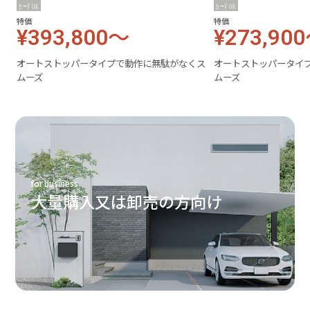
特価
特価
¥393,800～
¥273,90
オートストッパータイプで動作に無駄がなくス
オートストッパータイ
ムーズ
ムーズ
for business
大量購入又は卸売の方向け