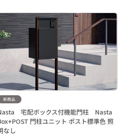
新商品
新商
Nasta 宅配ボックス付機能門柱 Nasta
Nas
Box+POST 門柱ユニット ポスト標準色 照
Box
明なし
明な