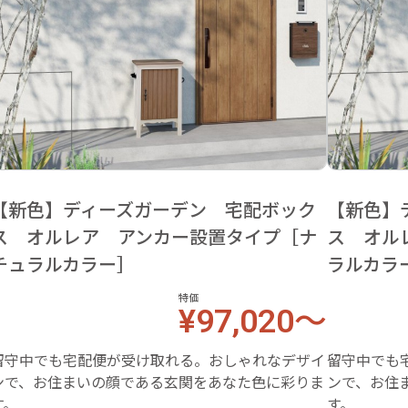
【新色】ディーズガーデン 宅配ボック
【新色】
ス オルレア アンカー設置タイプ［ナ
ス オル
チュラルカラー］
ラルカラ
特価
¥97,020～
留守中でも宅配便が受け取れる。おしゃれなデザイ
留守中でも
ンで、お住まいの顔である玄関をあなた色に彩りま
ンで、お住
す。
す。