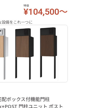
特価
¥104,500～
な設備をこれ一つに
a 宅配ボックス付機能門柱
Box+POST 門柱ユニット ポスト