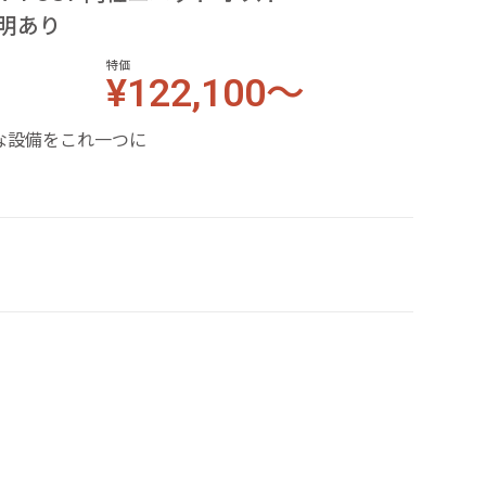
照明あり
特価
¥122,100～
な設備をこれ一つに