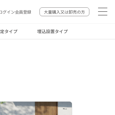
ログイン
会員登録
大量購入又は
卸売の方
固定タイプ
埋込設置タイプ