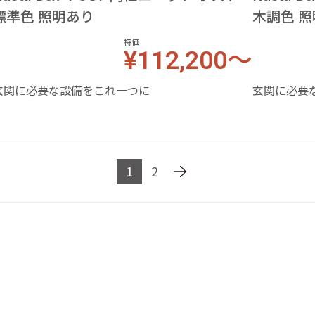
標準色 照明あり
木調色 
特価
¥112,200～
玄関に必要な設備をこれ一つに
玄関に必要
1
2