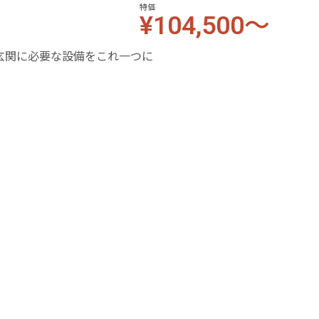
特価
¥104,500～
玄関に必要な設備をこれ一つに
玄関に