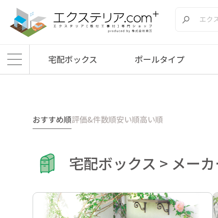
宅配ボックス
ポールタイプ
エクステリア.comプラス
>
商品
>
宅配ボックス
>
メーカー別
おすすめ順
評価&件数順
安い順
高い順
宅配ボックス > メー