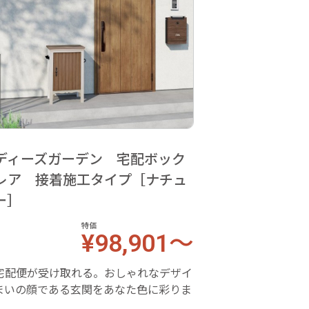
ディーズガーデン 宅配ボック
レア 接着施工タイプ［ナチュ
ー］
特価
¥98,901～
宅配便が受け取れる。おしゃれなデザイ
まいの顔である玄関をあなた色に彩りま