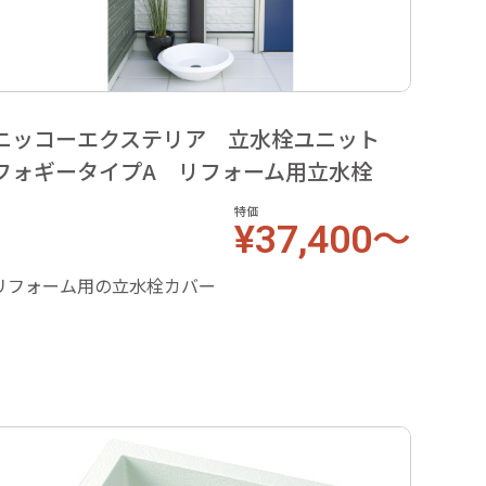
ニッコーエクステリア 立水栓ユニット
ニッ
フォギータイプA リフォーム用立水栓
モ・
特価
¥37,400～
リフォーム用の立水栓カバー
カルフ