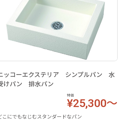
ニッコーエクステリア シンプルパン 水
ニッ
受けパン 排水パン
けパ
特価
¥25,300～
どこにでもなじむスタンダードなパン
どこに