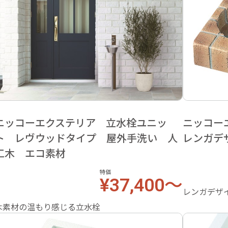
ニッコーエクステリア 立水栓ユニッ
ニッコー
ト レヴウッドタイプ 屋外手洗い 人
レンガデ
工木 エコ素材
特価
¥37,400～
レンガデザ
木素材の温もり感じる立水栓