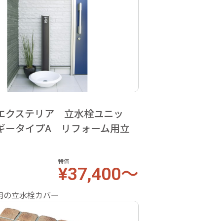
エクステリア 立水栓ユニッ
ギータイプA リフォーム用立
特価
¥37,400～
用の立水栓カバー