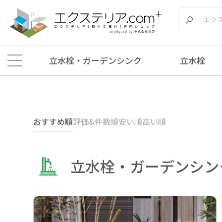
立水栓・ガーデンシンク
立水栓
エクステリア.comプラス
>
商品
>
立水栓・ガーデンシンク
>
メーカー別
おすすめ順
評価&件数順
安い順
高い順
立水栓・ガーデンシンク