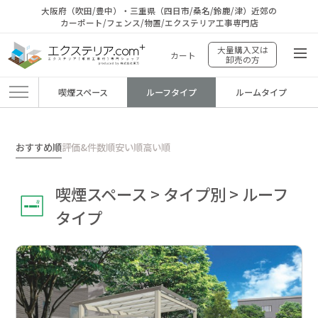
大阪府（吹田/豊中）・三重県（四日市/桑名/鈴鹿/津）近郊の
カーポート/フェンス/物置/エクステリア工事専門店
大量購入又は
カート
卸売の方
喫煙スペース
ルーフタイプ
ルームタイプ
エクステリア.comプラス
>
商品
>
喫煙スペース
>
タイプ別
>
ルーフタイプ
おすすめ順
評価&件数順
安い順
高い順
喫煙スペース > タイプ別 > ルーフ
タイプ