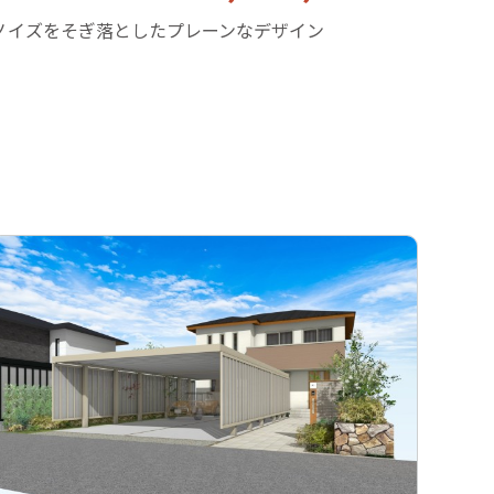
ノイズをそぎ落としたプレーンなデザイン
美しさ