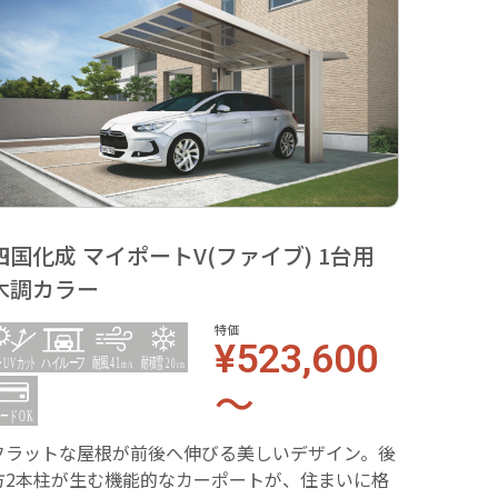
四国化成 マイポートV(ファイブ) 1台用
木調カラー
特価
¥523,600
～
フラットな屋根が前後へ伸びる美しいデザイン。後
方2本柱が生む機能的なカーポートが、住まいに格