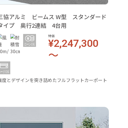
三協アルミ ビームス W型 スタンダード
三協
タイプ 奥行2連結 4台用
イプ
特価
¥2,247,300
～
強度とデザインを突き詰めたフルフラットカーポート
強度と