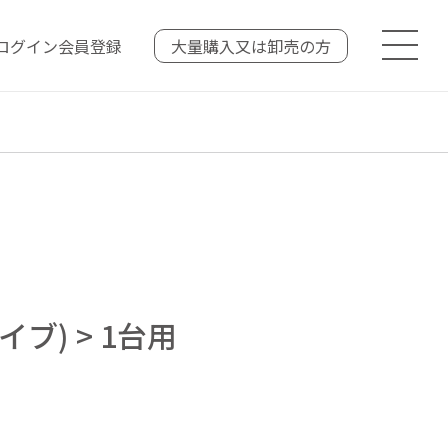
ログイン
会員登録
大量購入又は
卸売の方
ブ) > 1台用