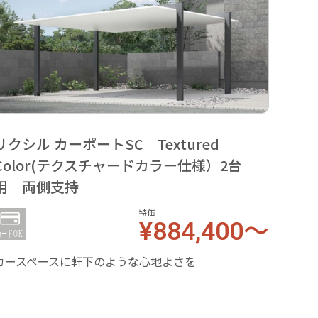
リクシル カーポートSC Textured
リクシ
Color(テクスチャードカラー仕様）2台
(2
用 両側支持
プ
特価
¥884,400～
カースペースに軒下のような心地よさを
デザイ
えた両