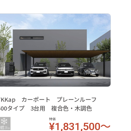
YKKap カーポート プレーンルーフ
YKK
600タイプ 3台用 複合色・木調色
用 
ポー
特価
¥1,831,500～