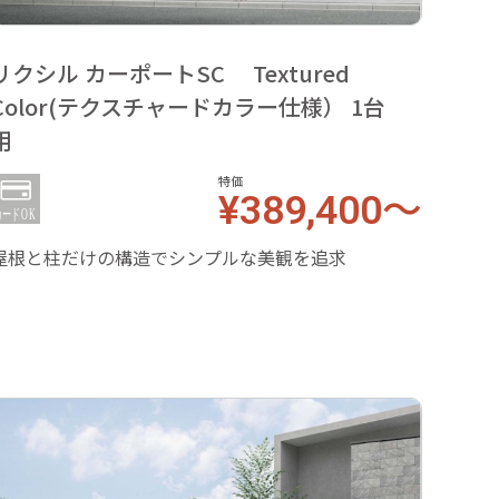
リクシル カーポートSC Textured
リクシ
Color(テクスチャードカラー仕様） 1台
カラ
用
特価
¥389,400～
デザイ
えた両
屋根と柱だけの構造でシンプルな美観を追求