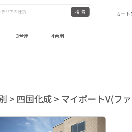
検索
カート
3台用
4台用
ポートV(ファイブ)
>
1台用
 > 四国化成 > マイポートV(ファイ