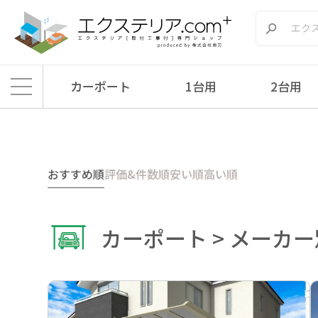
カーポート
1台用
2台用
エクステリア.comプラス
>
商品
>
カーポート
>
メーカー別
>
四国化成
>
マイ
おすすめ順
評価&件数順
安い順
高い順
カーポート > メーカー別