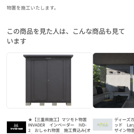
物置を施工いたします。
この商品を見た人は、こんな商品も見て
います
★【三重県施工】マツモト物置
ディーズ
INVADER インベーダー IVD-
ッド Lar
2 おしゃれ物置 施工費込み(オ
ザイン物