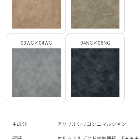
03WG×04WG
04NG×06NG
主成分
アクリルシリコンエマルション
認証
ホルムアルデヒド放散等級 F★★