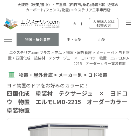
大阪府（吹田/豊中）・三重県（四日市/桑名/鈴鹿/津）近郊の
カーポート/フェンス/物置/エクステリア工事専門店
大量購入又は
カート
卸売の方
物置・屋外倉庫
中・大型
小型
エクステリア.comプラス
>
商品
>
物置・屋外倉庫
>
メーカー別
>
ヨド物
置
>
四国化成 塗装材 テクサージュ × ヨドコウ 物置 エルモLMD-
2215 オーダーカラー塗装物置
物置・屋外倉庫 > メーカー別 > ヨド物置
ヨド物置のドアをお好みのカラーに！
四国化成 塗装材 テクサージュ × ヨドコ
ウ 物置 エルモLMD-2215 オーダーカラー
塗装物置