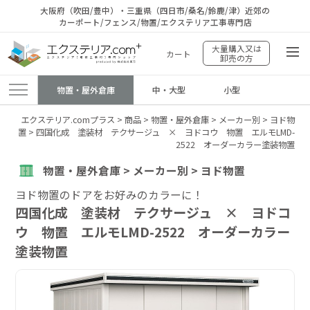
大阪府（吹田/豊中）・三重県（四日市/桑名/鈴鹿/津）近郊の
カーポート/フェンス/物置/エクステリア工事専門店
大量購入又は
カート
卸売の方
物置・屋外倉庫
中・大型
小型
エクステリア.comプラス
>
商品
>
物置・屋外倉庫
>
メーカー別
>
ヨド物
置
>
四国化成 塗装材 テクサージュ × ヨドコウ 物置 エルモLMD-
2522 オーダーカラー塗装物置
物置・屋外倉庫 > メーカー別 > ヨド物置
ヨド物置のドアをお好みのカラーに！
四国化成 塗装材 テクサージュ × ヨドコ
ウ 物置 エルモLMD-2522 オーダーカラー
塗装物置