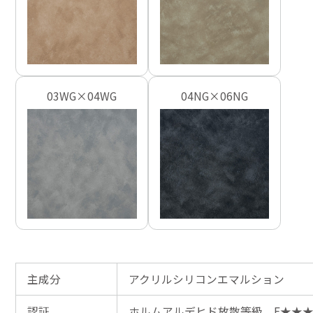
03WG×04WG
04NG×06NG
主成分
アクリルシリコンエマルション
認証
ホルムアルデヒド放散等級 F★★