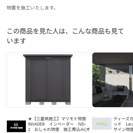
物置を施工いたします。
この商品を見た人は、こんな商品も見て
います
★【三重県施工】マツモト物置
ディーズ
INVADER インベーダー IVD-
ッド Lar
2 おしゃれ物置 施工費込み(オ
ザイン物