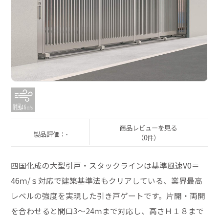
商品レビューを見る
製品評価：-
（0件）
四国化成の大型引戸・スタックラインは基準風速V0＝
46ｍ/ｓ対応で建築基準法もクリアしている、業界最高
レベルの強度を実現した引き戸ゲートです。片開・両開
を合わせると間口3～24ｍまで対応し、高さＨ１８まで