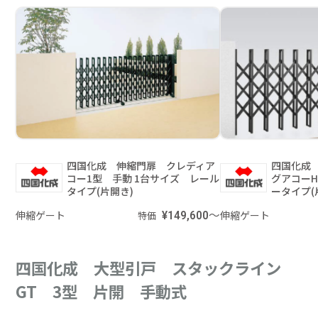
四国化成 伸縮門扉 クレディア
四国化成
コー1型 手動 1台サイズ レール
グアコーH
タイプ(片開き)
ータイプ(
伸縮ゲート
¥149,600～
伸縮ゲート
特価
四国化成 大型引戸 スタックライン
GT 3型 片開 手動式