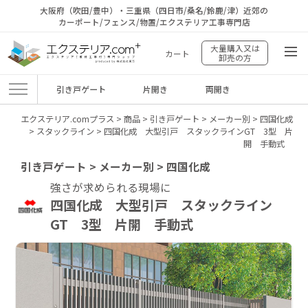
大阪府（吹田/豊中）・三重県（四日市/桑名/鈴鹿/津）近郊の
カーポート/フェンス/物置/エクステリア工事専門店
大量購入又は
カート
卸売の方
引き戸ゲート
片開き
両開き
エクステリア.comプラス
>
商品
>
引き戸ゲート
>
メーカー別
>
四国化成
>
スタックライン
>
四国化成 大型引戸 スタックラインGT 3型 片
開 手動式
引き戸ゲート > メーカー別 > 四国化成
強さが求められる現場に
四国化成 大型引戸 スタックライン
GT 3型 片開 手動式