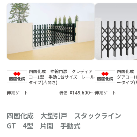
四国化成 伸縮門扉 クレディア
四国化成
コー1型 手動 1台サイズ レール
グアコーH
タイプ(片開き)
ータイプ(
伸縮ゲート
¥149,600～
伸縮ゲート
特価
四国化成 大型引戸 スタックライン
GT 4型 片開 手動式