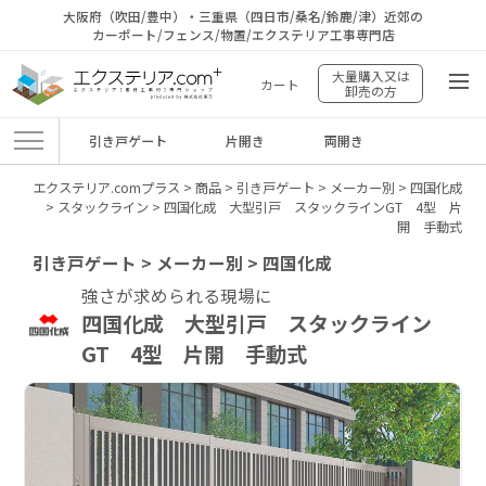
大阪府（吹田/豊中）・三重県（四日市/桑名/鈴鹿/津）近郊の
カーポート/フェンス/物置/エクステリア工事専門店
大量購入又は
カート
卸売の方
引き戸ゲート
片開き
両開き
エクステリア.comプラス
>
商品
>
引き戸ゲート
>
メーカー別
>
四国化成
>
スタックライン
>
四国化成 大型引戸 スタックラインGT 4型 片
開 手動式
引き戸ゲート > メーカー別 > 四国化成
強さが求められる現場に
四国化成 大型引戸 スタックライン
GT 4型 片開 手動式