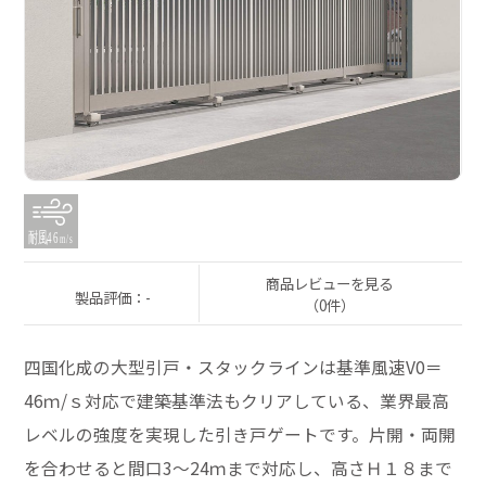
商品レビューを見る
製品評価：-
（0件）
四国化成の大型引戸・スタックラインは基準風速V0＝
46ｍ/ｓ対応で建築基準法もクリアしている、業界最高
レベルの強度を実現した引き戸ゲートです。片開・両開
を合わせると間口3～24ｍまで対応し、高さＨ１８まで