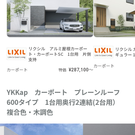
リクシル アルミ屋根カーポー
リクシル 
ト・カーポートSC 1台用 片側
ギュラー 
支持
カーポート
カーポート
¥287,100～
特価
YKKap カーポート プレーンルーフ
600タイプ 1台用奥行2連結(2台用）
複合色・木調色