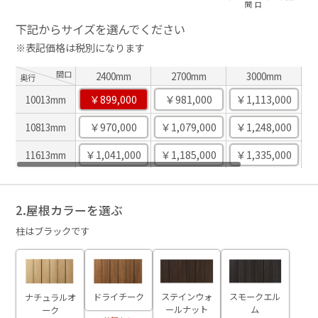
下記からサイズを選んでください
※表記価格は税別になります
間口
2400mm
2700mm
3000mm
奥行
￥899,000
￥981,000
￥1,113,000
￥
10013mm
￥970,000
￥1,079,000
￥1,248,000
￥
10813mm
￥1,041,000
￥1,185,000
￥1,335,000
￥
11613mm
2.屋根カラーを選ぶ
柱はブラックです
ステインウォ
スモークエル
ドライチーク
ナチュラルオ
ールナット
ム
ーク