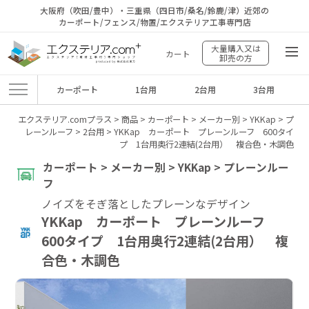
大阪府（吹田/豊中）・三重県（四日市/桑名/鈴鹿/津）近郊の
カーポート/フェンス/物置/エクステリア工事専門店
大量購入又は
カート
卸売の方
カーポート
1台用
2台用
3台用
エクステリア.comプラス
>
商品
>
カーポート
>
メーカー別
>
YKKap
>
プ
レーンルーフ
>
2台用
>
YKKap カーポート プレーンルーフ 600タイ
プ 1台用奥行2連結(2台用） 複合色・木調色
カーポート > メーカー別 > YKKap > プレーンルー
フ
ノイズをそぎ落としたプレーンなデザイン
YKKap カーポート プレーンルーフ
600タイプ 1台用奥行2連結(2台用） 複
合色・木調色