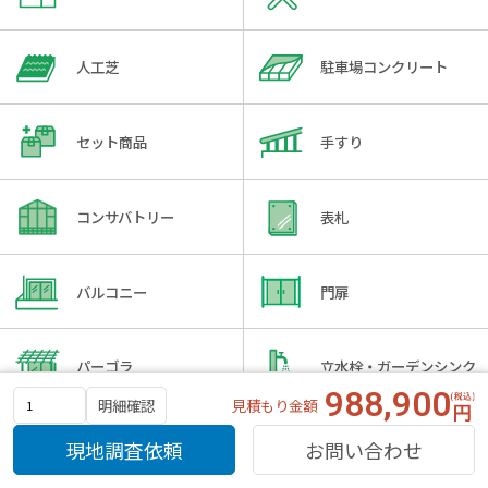
人工芝
駐車場コンクリート
セット商品
手すり
コンサバトリー
表札
バルコニー
門扉
パーゴラ
立水栓・ガーデンシンク
988,900
見積もり金額
明細確認
外構工事一式
アルミ温室
現地調査依頼
お問い合わせ