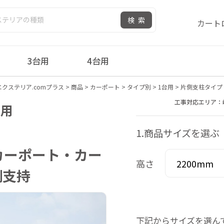
検索
カート
3台用
4台用
エクステリア.comプラス
>
商品
>
カーポート
>
タイプ別
>
1台用
>
片側支柱タイプ
工事対応エリア：
台用
1.商品サイズを選ぶ
カーポート・カー
高さ
側支持
下記からサイズを選ん