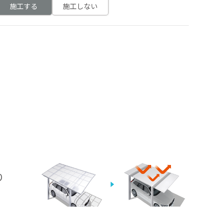
施工する
施工しない
、
り