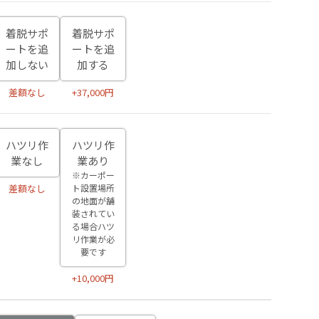
着脱サポ
着脱サポ
ートを追
ートを追
加しない
加する
差額なし
+37,000円
ハツリ作
ハツリ作
業なし
業あり
※カーポー
ト設置場所
差額なし
の地面が舗
装されてい
る場合ハツ
リ作業が必
要です
+10,000円