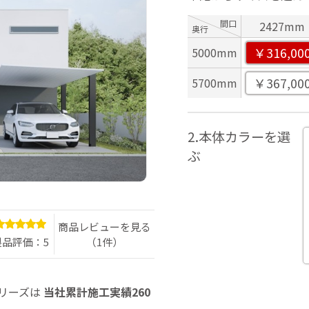
間口
2427mm
奥行
￥316,00
5000mm
￥367,00
5700mm
2.本体カラーを選
ぶ
商品レビューを見る
（1件）
製品評価：5
シリーズは
当社累計施工実績260