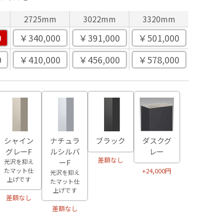
2725mm
3022mm
3320mm
0
￥340,000
￥391,000
￥501,000
0
￥410,000
￥456,000
￥578,000
シャイン
ナチュラ
ブラック
ダスクグ
グレーF
ルシルバ
レー
差額なし
光沢を抑え
ーF
たマット仕
+24,000円
光沢を抑え
上げです
たマット仕
上げです
差額なし
差額なし