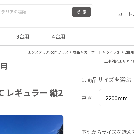
検索
カート
3台用
4台用
エクステリア.comプラス
>
商品
>
カーポート
>
タイプ別
>
2台用
工事対応エリア：
台用
1.商品サイズを選ぶ
C レギュラー 縦2
高さ
下記からサイズを選ん