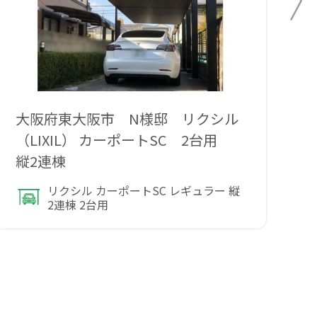
大阪府東大阪市 N様邸 リクシル
三
（LIXIL） カーポートSC 2台用
（
縦2連棟
縦
リクシル カーポートSC レギュラー 縦
2連棟 2台用