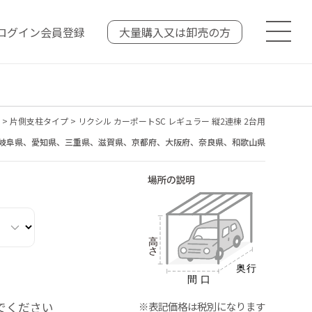
ログイン
会員登録
大量購入又は
卸売の方
>
片側支柱タイプ
>
リクシル カーポートSC レギュラー 縦2連棟 2台用
岐阜県、愛知県、三重県、滋賀県、京都府、大阪府、奈良県、和歌山県
でください
※表記価格は税別になります