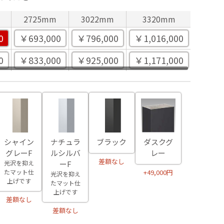
2725mm
3022mm
3320mm
0
￥693,000
￥796,000
￥1,016,000
0
￥833,000
￥925,000
￥1,171,000
シャイン
ナチュラ
ブラック
ダスクグ
グレーF
ルシルバ
レー
差額なし
光沢を抑え
ーF
たマット仕
+49,000円
光沢を抑え
上げです
たマット仕
上げです
差額なし
差額なし