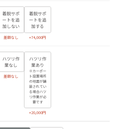
着脱サポ
着脱サポ
ートを追
ートを追
加しない
加する
差額なし
+74,000円
ハツリ作
ハツリ作
業なし
業あり
※カーポー
ト設置場所
差額なし
の地面が舗
装されてい
る場合ハツ
リ作業が必
要です
+20,000円