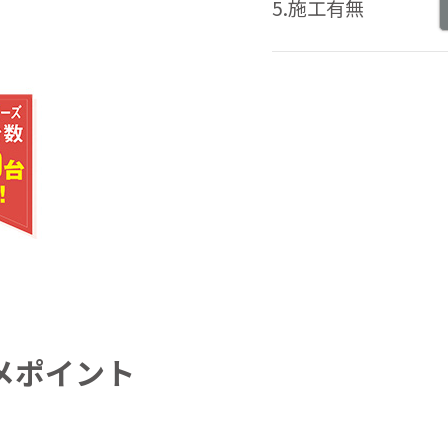
5.施工有無
メポイント