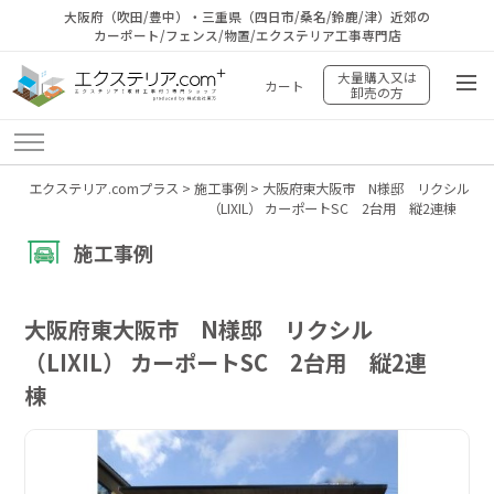
大阪府（吹田/豊中）・三重県（四日市/桑名/鈴鹿/津）近郊の
カーポート/フェンス/物置/エクステリア工事専門店
大量購入又は
カート
卸売の方
エクステリア.comプラス
>
施工事例
>
大阪府東大阪市 N様邸 リクシル
（LIXIL） カーポートSC 2台用 縦2連棟
施工事例
大阪府東大阪市 N様邸 リクシル
（LIXIL） カーポートSC 2台用 縦2連
棟