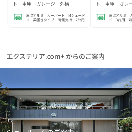
ト 車庫 ガレージ 外構
ト 車庫 ガレ
三協アルミ カーポート Mシェード
三協アルミ 
Ⅱ 梁置きタイプ 両側支持 2台用
ド 3台用 
エクステリア.com+ からのご案内