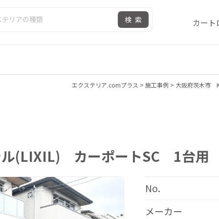
検索
カート
エクステリア.comプラス
>
施工事例
>
大阪府茨木市 K
(LIXIL) カーポートSC 1台
No.
メーカー