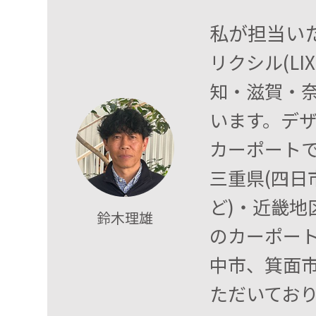
私が担当い
リクシル(L
知・滋賀・
います。デ
カーポート
三重県(四
ど)・近畿地
鈴木理雄
のカーポート
中市、箕面
ただいてお