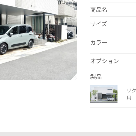
商品名
サイズ
カラー
オプション
製品
リク
用