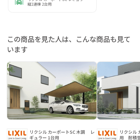
縦2連棟 2台用
この商品を見た人は、こんな商品も見て
います
リクシル カーポートSC 木調 レ
リクシル カ
ギュラー 1台用
用 耐積