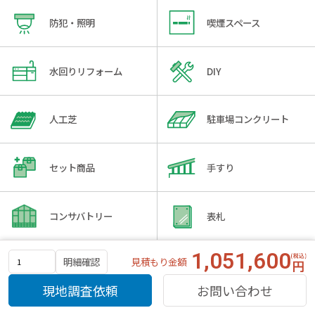
防犯・照明
喫煙スペース
水回りリフォーム
DIY
人工芝
駐車場コンクリート
セット商品
手すり
コンサバトリー
表札
1,051,600
見積もり金額
明細確認
バルコニー
門扉
現地調査依頼
お問い合わせ
パーゴラ
立水栓・ガーデンシンク