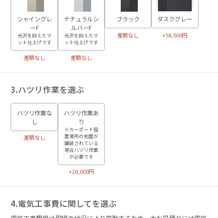
シャイングレ
ナチュラルシ
ブラック
ダスクグレー
ーF
ルバーF
差額なし
+58,000円
光沢を抑えたマ
光沢を抑えたマ
ット仕上げです
ット仕上げです
差額なし
差額なし
3.ハツリ作業を選ぶ
ハツリ作業な
ハツリ作業あ
し
り
※カーポート設
置場所の地面が
差額なし
舗装されている
場合ハツリ作業
が必要です
+20,000円
4.電気工事費に関してを選ぶ
電気工事費用は現場の状況により変動するため、本お見積りには電気