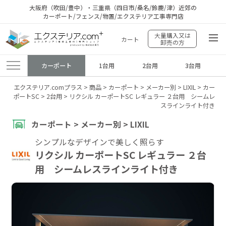
大阪府（吹田/豊中）・三重県（四日市/桑名/鈴鹿/津）近郊の
カーポート/フェンス/物置/エクステリア工事専門店
大量購入又は
カート
卸売の方
カーポート
1台用
2台用
3台用
エクステリア.comプラス
>
商品
>
カーポート
>
メーカー別
>
LIXIL
>
カー
ポートSC
>
2台用
>
リクシル カーポートSC レギュラー ２台用 シームレ
スラインライト付き
カーポート > メーカー別 > LIXIL
シンプルなデザインで美しく照らす
リクシル カーポートSC レギュラー ２台
用 シームレスラインライト付き