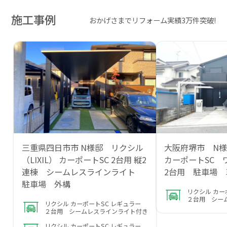
施工事例
おかげさまでリフォーム実績3万件突破!
三重県四日市市 N様邸 リクシル
大阪府堺市 N
（LIXIL） カーポートSC 2台用 縦2
カーポートSC
連棟 シームレスラインライト
2台用 駐車場 
駐車場 外構
リクシル カー
２台用 シー
リクシル カーポートSC レギュラー
２台用 シームレスラインライト付き
リクシル カーポートSC レギュラー