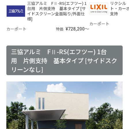
三協アルミ FⅡ-RS(エフツー) 1
リクシル
台用 片側支持 基本タイプ [サ
ト・カーポ
イドスクリーン全面貼り/外面仕
支持
様]
カーポート
カーポート
¥728,200～
特価
三協アルミ FⅡ-RS(エフツー) 1台
用 片側支持 基本タイプ [サイドスク
リーンなし]