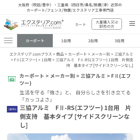
大阪府（吹田/豊中）・三重県（四日市/桑名/鈴鹿/津）近郊の
カーポート/フェンス/物置/エクステリア工事専門店
大量購入又は
カート
卸売の方
カーポート
1台用
2台用
3台用
エクステリア.comプラス
>
商品
>
カーポート
>
メーカー別
>
三協アルミ
>
FⅡ(エフツー)
>
1台用
>
三協アルミ FⅡ-RS(エフツー) 1台用 片側支
持 基本タイプ [サイドスクリーンなし]
カーポート > メーカー別 > 三協アルミ > FⅡ(エフ
ツー)
生活を守る「強さ」と、 自分らしさを引き立てる
「カッコよさ」
三協アルミ FⅡ-RS(エフツー) 1台用 片
側支持 基本タイプ [サイドスクリーンな
し]