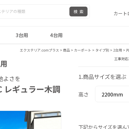
検索
カート
3台用
4台用
エクステリア.comプラス
>
商品
>
カーポート
>
タイプ別
>
2台用
>
工事対応
台用
1.商品サイズを選ぶ
地よさを
C レギュラー木調
高さ
下記からサイズを選ん