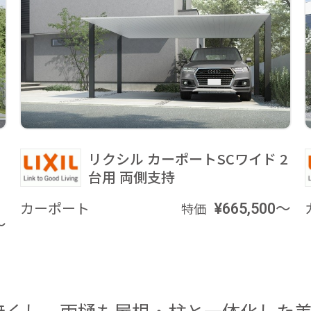
リクシル カーポートSCワイド 2
台用 両側支持
カーポート
¥665,500～
特価
～
無くし、雨樋も屋根・柱と一体化した