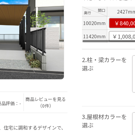
間口
2427m
奥行
￥840,0
10020mm
￥1,008,
11420mm
2.柱・梁カラーを
選ぶ
商品レビューを見る
製品評価：-
（0件）
3.屋根材カラーを
選ぶ
は、住宅に調和するデザインで、