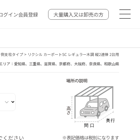
ログイン
会員登録
大量購入又は
卸売の方
片側支柱タイプ
>
リクシル カーポートSC レギュラー木調 縦2連棟 2台用
エリア：愛知県、三重県、滋賀県、京都府、大阪府、奈良県、和歌山県
でください
※表記価格は税別になります