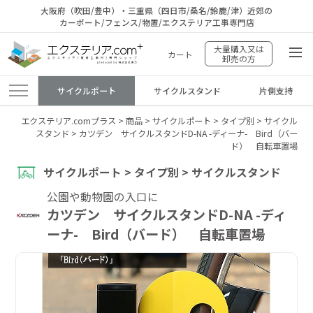
大阪府（吹田/豊中）・三重県（四日市/桑名/鈴鹿/津）近郊の
カーポート/フェンス/物置/エクステリア工事専門店
大量購入又は
カート
卸売の方
サイクルポート
サイクルスタンド
片側支持
エクステリア.comプラス
>
商品
>
サイクルポート
>
タイプ別
>
サイクル
スタンド
>
カツデン サイクルスタンドD-NA -ディーナ- Bird（バー
ド） 自転車置場
サイクルポート > タイプ別 > サイクルスタンド
公園や動物園の入口に
カツデン サイクルスタンドD-NA -ディ
ーナ- Bird（バード） 自転車置場