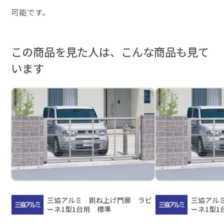
可能です。
この商品を見た人は、こんな商品も見て
います
三協アルミ 跳ね上げ門扉 ラビ
三協アル
ーネ1型1台用 標準
ーネ1型1