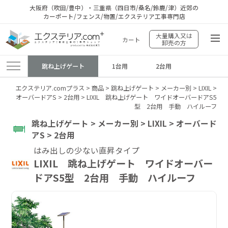
大阪府（吹田/豊中）・三重県（四日市/桑名/鈴鹿/津）近郊の
カーポート/フェンス/物置/エクステリア工事専門店
大量購入又は
カート
卸売の方
跳ね上げゲート
1台用
2台用
エクステリア.comプラス
>
商品
>
跳ね上げゲート
>
メーカー別
>
LIXIL
>
オーバードアS
>
2台用
>
LIXIL 跳ね上げゲート ワイドオーバードアS5
型 2台用 手動 ハイルーフ
跳ね上げゲート > メーカー別 > LIXIL > オーバード
アS > 2台用
はみ出しの少ない直昇タイプ
LIXIL 跳ね上げゲート ワイドオーバー
ドアS5型 2台用 手動 ハイルーフ