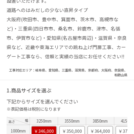
設置いただけます。
道路へのはみだしの少ない直昇タイプ
大阪府(吹田市、豊中市、箕面市、茨木市、高槻市な
ど)・三重県(四日市市、桑名市、鈴鹿市、津市、名張
市、伊賀市など)・愛知県(名古屋市周辺)・滋賀県・奈良
県など、近畿や東海エリアでの跳ね上げ門扉工事、カー
ゲート工事なら、信頼と実績の当店にお任せください!!
工事対応エリア：岐阜県、愛知県、三重県、滋賀県、京都府、大阪府、奈良県、
和歌山県
1.商品サイズを選ぶ
下記からサイズを選んでください
※表記価格は税別になります
幅
3250mm
3550mm
3850mm
4150m
高さ
￥346,000
￥350,000
￥364,000
￥370,0
1000mm