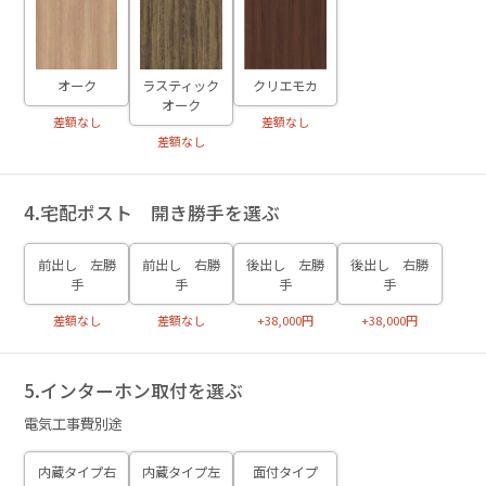
オーク
ラスティック
クリエモカ
オーク
差額なし
差額なし
差額なし
4.宅配ポスト 開き勝手を選ぶ
前出し 左勝
前出し 右勝
後出し 左勝
後出し 右勝
手
手
手
手
差額なし
差額なし
+38,000円
+38,000円
5.インターホン取付を選ぶ
電気工事費別途
内蔵タイプ右
内蔵タイプ左
面付タイプ