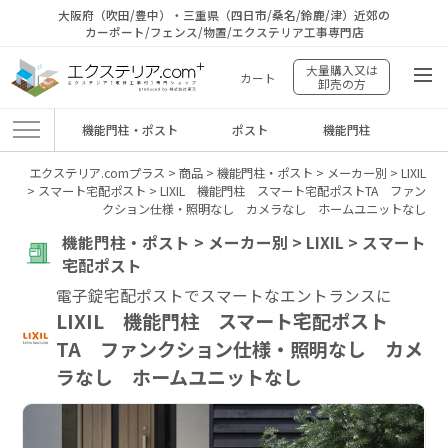
大阪府（吹田/豊中）・三重県（四日市/桑名/鈴鹿/津）近郊の
カーポート/フェンス/物置/エクステリア工事専門店
大量購入又は
カート
卸売の方
機能門柱・ポスト
ポスト
機能門柱
エクステリア.comプラス
>
商品
>
機能門柱・ポスト
>
メーカー別
>
LIXIL
>
スマート宅配ポスト
>
LIXIL 機能門柱 スマート宅配ポストTA ファン
クション仕様・照明なし カメラなし ホームユニットなし
機能門柱・ポスト > メーカー別 > LIXIL > スマート
宅配ポスト
電子錠宅配ポストでスマートなエントランスに
LIXIL 機能門柱 スマート宅配ポスト
TA ファンクション仕様・照明なし カメ
ラなし ホームユニットなし