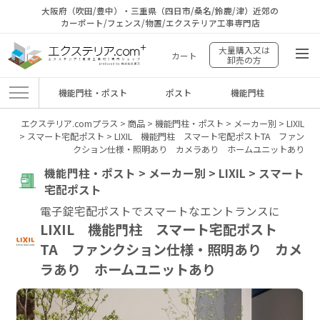
大阪府（吹田/豊中）・三重県（四日市/桑名/鈴鹿/津）近郊の
カーポート/フェンス/物置/エクステリア工事専門店
大量購入又は
カート
卸売の方
機能門柱・ポスト
ポスト
機能門柱
エクステリア.comプラス
>
商品
>
機能門柱・ポスト
>
メーカー別
>
LIXIL
>
スマート宅配ポスト
>
LIXIL 機能門柱 スマート宅配ポストTA ファン
クション仕様・照明あり カメラあり ホームユニットあり
機能門柱・ポスト > メーカー別 > LIXIL > スマート
宅配ポスト
電子錠宅配ポストでスマートなエントランスに
LIXIL 機能門柱 スマート宅配ポスト
TA ファンクション仕様・照明あり カメ
ラあり ホームユニットあり