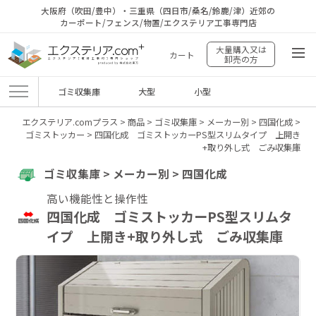
大阪府（吹田/豊中）・三重県（四日市/桑名/鈴鹿/津）近郊の
カーポート/フェンス/物置/エクステリア工事専門店
大量購入又は
カート
卸売の方
ゴミ収集庫
大型
小型
エクステリア.comプラス
>
商品
>
ゴミ収集庫
>
メーカー別
>
四国化成
>
ゴミストッカー
>
四国化成 ゴミストッカーPS型スリムタイプ 上開き
+取り外し式 ごみ収集庫
ゴミ収集庫 > メーカー別 > 四国化成
高い機能性と操作性
四国化成 ゴミストッカーPS型スリムタ
イプ 上開き+取り外し式 ごみ収集庫