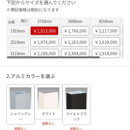
下記からサイズを選んでください
※表記価格は税別になります
間口
2730mm
3640mm
4550mm
出幅
￥1,513,000
￥1,766,000
￥2,117,000
￥2
1910mm
￥1,974,000
￥2,263,000
￥2,629,000
￥2
2510mm
￥2,189,000
￥2,494,000
￥2,918,000
￥3
3110mm
2.アルミカラーを選ぶ
ホワイト
シャイングレ
マイルドブラ
ー
ック
差額なし
差額なし
差額なし