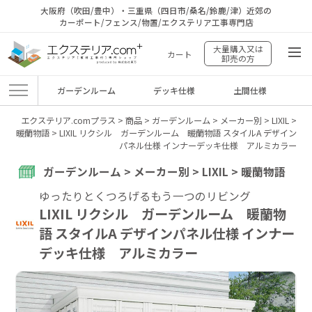
大阪府（吹田/豊中）・三重県（四日市/桑名/鈴鹿/津）近郊の
カーポート/フェンス/物置/エクステリア工事専門店
大量購入又は
カート
卸売の方
ガーデンルーム
デッキ仕様
土間仕様
エクステリア.comプラス
>
商品
>
ガーデンルーム
>
メーカー別
>
LIXIL
>
暖蘭物語
>
LIXIL リクシル ガーデンルーム 暖蘭物語 スタイルA デザイン
パネル仕様 インナーデッキ仕様 アルミカラー
ガーデンルーム > メーカー別 > LIXIL > 暖蘭物語
ゆったりとくつろげるもう一つのリビング
LIXIL リクシル ガーデンルーム 暖蘭物
語 スタイルA デザインパネル仕様 インナー
デッキ仕様 アルミカラー