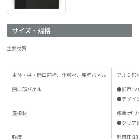
サイズ・規格
主要材質
本体・柱・開口部枠、化粧材、腰壁パネル
アルミ形
開口部パネル
●折戸:
●デザイ
屋根材
標準:ポ
●クリア
強度
耐風圧:33.