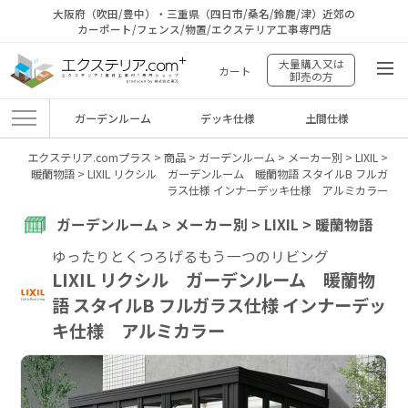
大阪府（吹田/豊中）・三重県（四日市/桑名/鈴鹿/津）近郊の
カーポート/フェンス/物置/エクステリア工事専門店
大量購入又は
カート
卸売の方
ガーデンルーム
デッキ仕様
土間仕様
エクステリア.comプラス
>
商品
>
ガーデンルーム
>
メーカー別
>
LIXIL
>
暖蘭物語
>
LIXIL リクシル ガーデンルーム 暖蘭物語 スタイルB フルガ
ラス仕様 インナーデッキ仕様 アルミカラー
ガーデンルーム > メーカー別 > LIXIL > 暖蘭物語
ゆったりとくつろげるもう一つのリビング
LIXIL リクシル ガーデンルーム 暖蘭物
語 スタイルB フルガラス仕様 インナーデッ
キ仕様 アルミカラー