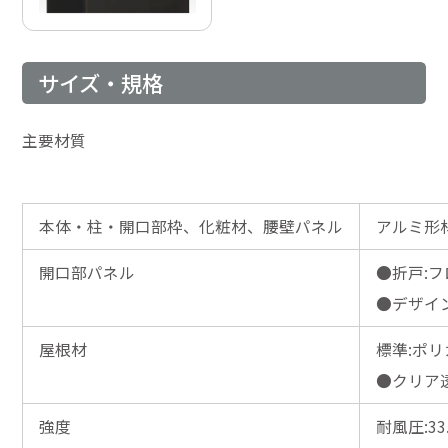
サイズ・規格
主要材質
本体・柱・開口部枠、化粧材、腰壁パネル
アルミ形
開口部パネル
●折戸:
●デザイ
屋根材
標準:ポ
●クリア
強度
耐風圧:33.