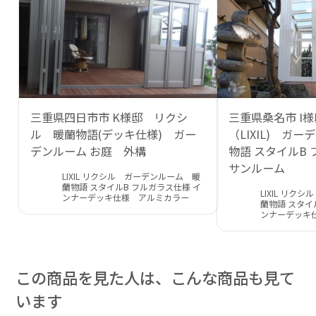
三重県四日市市 K様邸 リクシ
三重県桑名市 I様
ル 暖蘭物語(デッキ仕様) ガー
（LIXIL) ガ
デンルーム お庭 外構
物語 スタイルB
サンルーム
LIXIL リクシル ガーデンルーム 暖
蘭物語 スタイルB フルガラス仕様 イ
LIXIL リク
ンナーデッキ仕様 アルミカラー
蘭物語 スタイ
ンナーデッキ
この商品を見た人は、こんな商品も見て
います