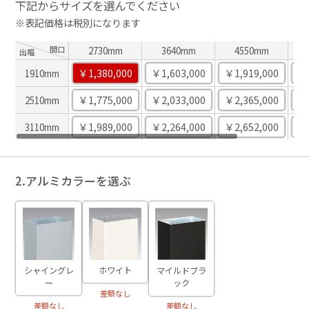
下記からサイズを選んでください
※表記価格は税別になります
間口
2730mm
3640mm
4550mm
出幅
￥1,380,000
￥1,603,000
￥1,919,000
￥2
1910mm
￥1,775,000
￥2,033,000
￥2,365,000
￥2
2510mm
￥1,989,000
￥2,264,000
￥2,652,000
￥2
3110mm
2.アルミカラーを選ぶ
ホワイト
シャイングレ
マイルドブラ
ー
ック
差額なし
差額なし
差額なし