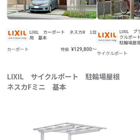
LIXIL
LIXIL カーポート ネスカR 1台
クルポー
用 基本
駐輪場屋
カーポート
¥129,800～
特価
サイクルポート
LIXIL サイクルポート 駐輪場屋根
ネスカFミニ 基本