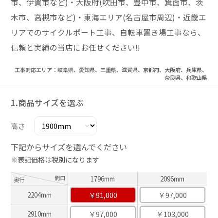
市、伊賀市など)・大阪府(吹田市、豊中市、箕面市、茨
木市、高槻市など)・東海エリア(名古屋市周辺)・近畿エ
リアでのサイクルポート工事、自転車置き場工事なら、
信頼と実績の当店にお任せください!!
工事対応エリア：岐阜県、愛知県、三重県、滋賀県、京都府、大阪府、兵庫県、
奈良県、和歌山県
1.商品サイズを選ぶ
高さ
下記からサイズを選んでください
※表記価格は税別になります
間口
1796mm
2096mm
奥行
￥91,000
￥97,000
2204mm
￥97,000
￥103,000
2910mm