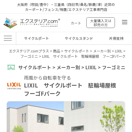
大阪府（吹田/豊中）・三重県（四日市/桑名/鈴鹿/津）近郊の
カーポート/フェンス/物置/エクステリア工事専門店
大量購入又は
カート
卸売の方
サイクルポート
サイクルスタンド
片側支持
エクステリア.comプラス
>
商品
>
サイクルポート
>
メーカー別
>
LIXIL
>
フーゴミニ
>
LIXIL サイクルポート 駐輪場屋根 フーゴFパーク
サイクルポート > メーカー別 > LIXIL > フーゴミニ
雨風から自転車を守る
LIXIL サイクルポート 駐輪場屋根
フーゴFパーク