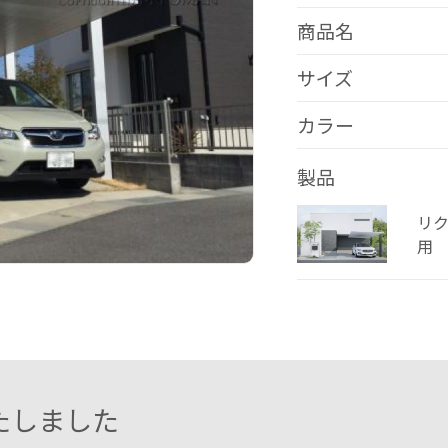
商品名
サイズ
カラー
製品
リク
用
たしました