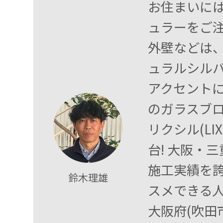
お住まいには
ュラーをご
外壁などは
ュラルシル
アクセント
のガラスブ
リクシル(L
台! 大阪・
施工実績を
鈴木理雄
スメできる
大阪府(吹田