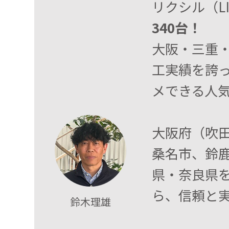
リクシル（L
340台！
大阪・三重
工実績を誇
メできる人
大阪府（吹
桑名市、鈴
県・奈良県
ら、信頼と
鈴木理雄