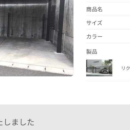
商品名
サイズ
カラー
製品
リク
たしました