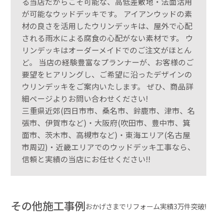
る当店だからこそ可能な、高低差敷地・法面活用
が可能なウッドデッキです。 アイアンウッドの素
材の良さを活用したウリンデッキは、屋外で心配
される雨水による腐食の心配がない素材です。 ウ
リンデッキはオーダーメイドでのご注文がほとん
ど。 当店の経験豊富なプランナーが、お客様のご
要望をヒアリングし、ご希望に沿ったデザインの
ウリンデッキをご案内いたします。 ぜひ、商品詳
細ページよりお問い合わせください!
三重県近郊(四日市市、桑名市、鈴鹿市、津市、名
張市、伊賀市など)・大阪府(吹田市、豊中市、箕
面市、茨木市、高槻市など)・東海エリア(名古屋
市周辺)・近畿エリアでのウッドデッキ工事なら、
信頼と実績の当店にお任せください!!
その他施工事例
おかげさまでリフォーム実績3万件突破!