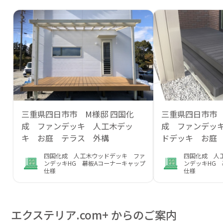
三重県四日市市 M様邸 四国化
三重県四日市市
成 ファンデッキ 人工木デッ
成 ファンデッキ
キ お庭 テラス 外構
ドデッキ お庭
四国化成 人工木ウッドデッキ ファ
四国化成 人
ンデッキHG 幕板Aコーナーキャップ
ンデッキHG 
仕様
仕様
エクステリア.com+ からのご案内