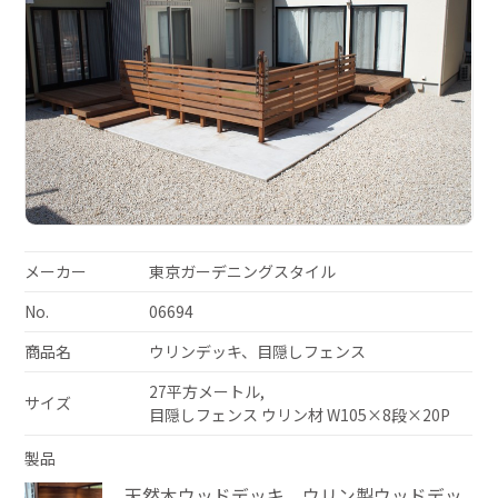
メーカー
東京ガーデニングスタイル
No.
06694
商品名
ウリンデッキ、目隠しフェンス
27平方メートル,
サイズ
目隠しフェンス ウリン材 W105×8段×20P
製品
天然木ウッドデッキ ウリン製ウッドデッ