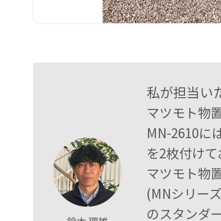
私が担当い
マツモト物置
MN-261
を2枚付けて
マツモト物置
(MNシリー
のスタンダ