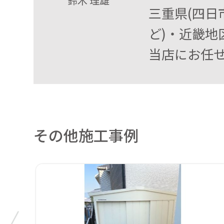
鈴木 理雄
三重県(四
ど)・近畿地
当店にお任せ
その他施工事例