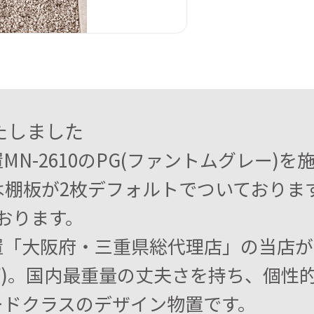
たしました
MN-2610のPG(ファントムグレー)
0には棚板が2枚デフォルトでついており
おります。
「大阪府・三重県総代理店」の当店がオ
ズ)。国内最重量の丈夫さを持ち、個性
ードクラスのデザイン物置です。