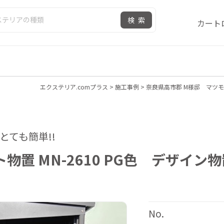
検索
カート
エクステリア.comプラス
>
施工事例
>
奈良県高市郡 M様邸 マツモト
がとても簡単!!
置 MN-2610 PG色 デザイン物
No.