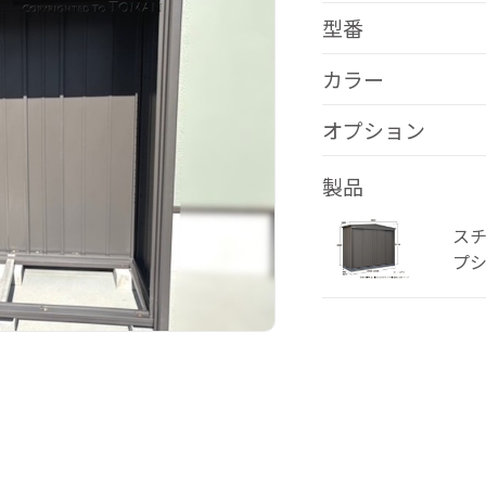
型番
カラー
オプション
製品
スチ
プシ