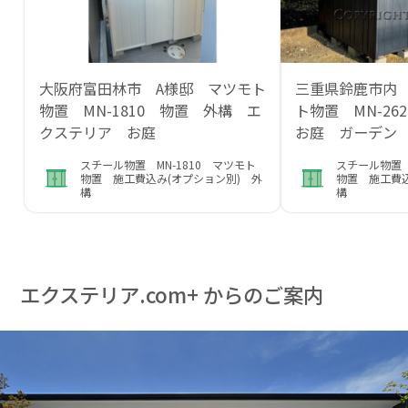
大阪府富田林市 A様邸 マツモト
三重県鈴鹿市内
物置 MN-1810 物置 外構 エ
ト物置 MN-2
クステリア お庭
お庭 ガーデン
スチール物置 MN-1810 マツモト
スチール物置 
物置 施工費込み(オプション別) 外
物置 施工費込
構
構
エクステリア.com+ からのご案内