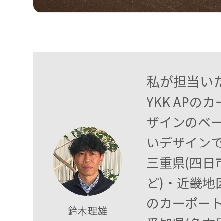
私が担当い
YKK AP
ザインのベ
いデザイン
三重県(四
ど)・近畿地
のカーポート
鈴木理雄