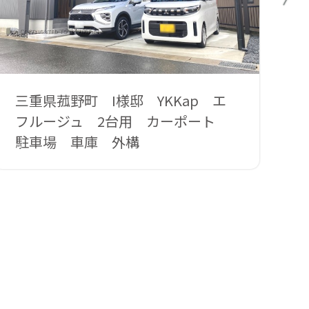
三重県菰野町 I様邸 YKKap エ
三
フルージュ 2台用 カーポート
ー
駐車場 車庫 外構