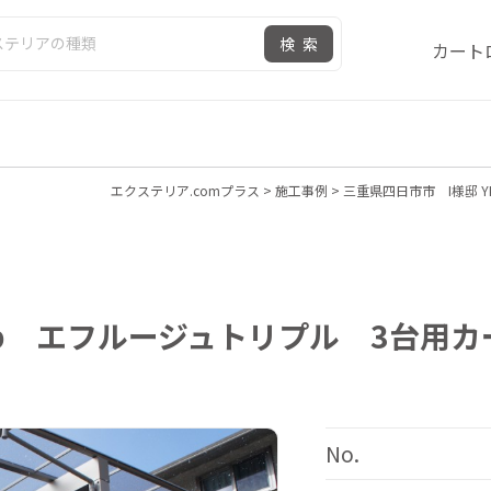
検索
カート
エクステリア.comプラス
>
施工事例
>
三重県四日市市 I様邸 
Kap エフルージュトリプル 3台用
No.