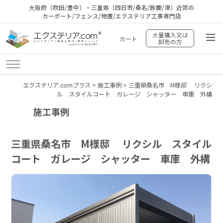
大阪府（吹田/豊中）・三重県（四日市/桑名/鈴鹿/津）近郊の
カーポート/フェンス/物置/エクステリア工事専門店
大量購入又は
カート
卸売の方
エクステリア.comプラス
>
施工事例
>
三重県桑名市 M様邸 リクシ
ル スタイルコート ガレージ シャッター 車庫 外構
施工事例
三重県桑名市 M様邸 リクシル スタイル
コート ガレージ シャッター 車庫 外構