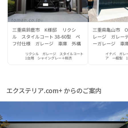
三重県鈴鹿市 K様邸 リクシ
三重県亀山市 
ル スタイルコート 38-60型 ペ
レージ ガレー
フ付仕様 ガレージ 車庫 外構
ーガレージ 車
リクシル ガレージ スタイルコート
イナバ ガレ
1台用 シャイングレー＋柿渋
ア 一般型 
エクステリア.com+ からのご案内