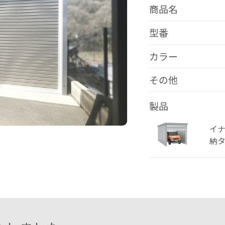
商品名
型番
カラー
その他
製品
イナ
納