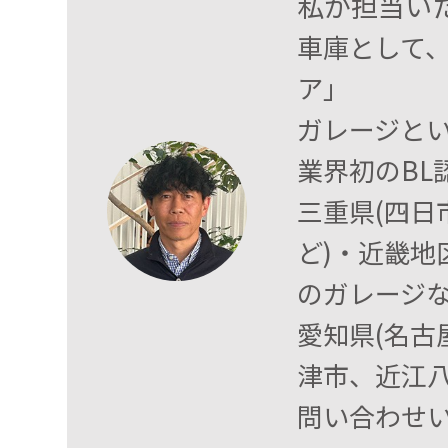
私が担当い
車庫として
ア」
ガレージと
業界初のB
三重県(四
ど)・近畿地
のガレージな
愛知県(名古
津市、近江
問い合わせ