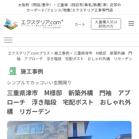
大阪府（吹田/豊中）・三重県（四日市/桑名/鈴鹿/津）近郊の
カーポート/フェンス/物置/エクステリア工事専門店
大量購入又は
カート
卸売の方
エクステリア.comプラス
>
施工事例
>
三重県津市 M様邸 新築外構 門
袖 アプローチ 浮き階段 宅配ポスト おしゃれ外構 リガーデン
施工事例
シンプルでカッコいい玄関周り
三重県津市 M様邸 新築外構 門袖 アプ
ローチ 浮き階段 宅配ポスト おしゃれ外
構 リガーデン