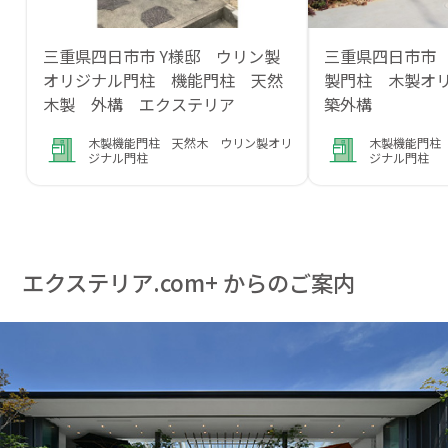
三重県四日市市 Y様邸 ウリン製
三重県四日市市
オリジナル門柱 機能門柱 天然
製門柱 木製オ
木製 外構 エクステリア
築外構
木製機能門柱 天然木 ウリン製オリ
木製機能門柱
ジナル門柱
ジナル門柱
エクステリア.com+ からのご案内