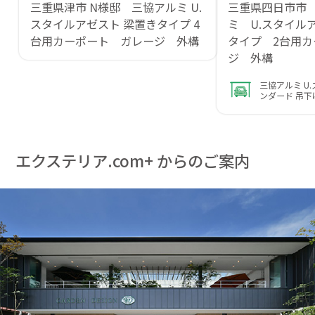
三重県津市 N様邸 三協アルミ U.
三重県四日市市
スタイルアゼスト 梁置きタイプ 4
ミ U.スタイル
台用カーポート ガレージ 外構
タイプ 2台用
ジ 外構
三協アルミ U
ンダード 吊下
エクステリア.com+ からのご案内