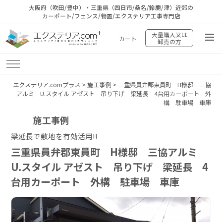
大阪府（吹田/豊中）・三重県（四日市/桑名/鈴鹿/津）近郊の
カーポート/フェンス/物置/エクステリア工事専門店
大量購入又は
カート
卸売の方
エクステリア.comプラス
>
施工事例
>
三重県員弁郡東員町 H様邸 三協
アルミ U.スタイル アゼスト 吊り下げ 梁延長 4台用カーポート 外
構 駐車場 車庫
施工事例
梁延長で敷地を有効活用!!
三重県員弁郡東員町 H様邸 三協アルミ
U.スタイル アゼスト 吊り下げ 梁延長 4
台用カーポート 外構 駐車場 車庫