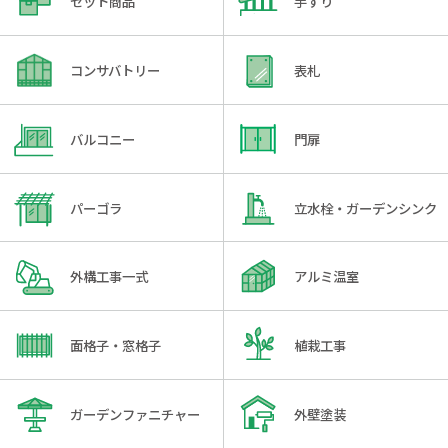
セット商品
手すり
コンサバトリー
表札
バルコニー
門扉
パーゴラ
立水栓・ガーデンシンク
外構工事一式
アルミ温室
面格子・窓格子
植栽工事
ガーデンファニチャー
外壁塗装