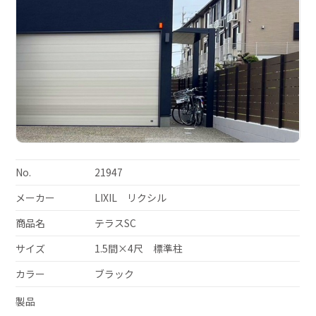
No.
21947
メーカー
LIXIL リクシル
商品名
テラスSC
サイズ
1.5間×4尺 標準柱
カラー
ブラック
製品