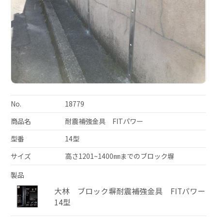
No.
18779
商品名
耐震補強金具 FITパワー
型番
14型
サイズ
高さ1201~1400㎜までのブロック塀
製品
大林 ブロック塀耐震補強金具 FITパワー
14型