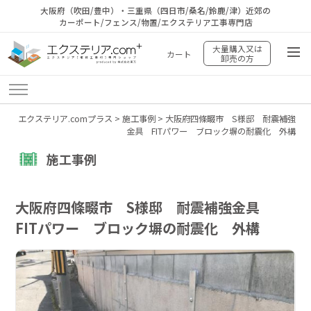
大阪府（吹田/豊中）・三重県（四日市/桑名/鈴鹿/津）近郊の
カーポート/フェンス/物置/エクステリア工事専門店
大量購入又は
カート
卸売の方
エクステリア.comプラス
>
施工事例
>
大阪府四條畷市 S様邸 耐震補強
金具 FITパワー ブロック塀の耐震化 外構
施工事例
大阪府四條畷市 S様邸 耐震補強金具
FITパワー ブロック塀の耐震化 外構