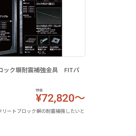
ロック塀耐震補強金具 FITパ
型
特価
¥72,820～
クリートブロック塀の耐震補強したいと