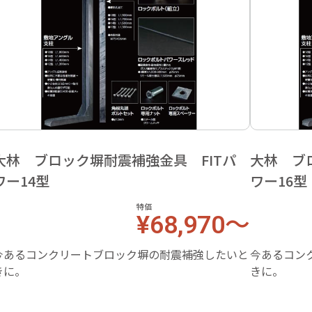
大林 ブロック塀耐震補強金具 FITパ
大林 ブ
ワー14型
ワー16
特価
¥68,970～
今あるコンクリートブロック塀の耐震補強したいと
今あるコン
きに。
きに。