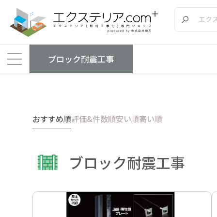
ブロック耐震工事
エクステリア.comプラス
>
商品
>
ブロック耐震工事
おすすめ順
評価&件数順
安い順
高い順
ブロック耐震工事