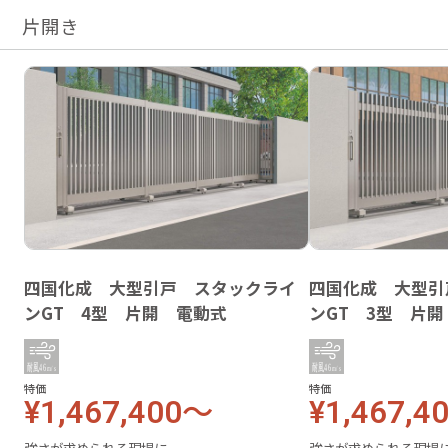
片開き
四国化成 大型引戸 スタックライ
四国化成 大型引
ンGT 4型 片開 電動式
ンGT 3型 片
特価
特価
¥1,467,400～
¥1,467,4