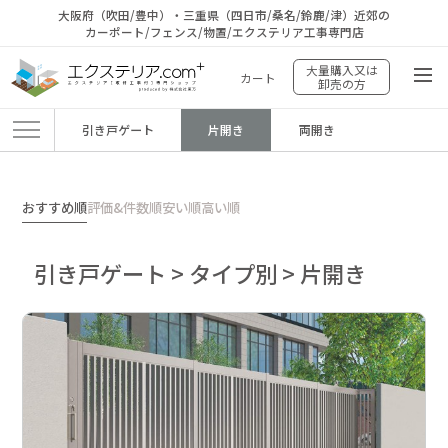
大阪府（吹田/豊中）・三重県（四日市/桑名/鈴鹿/津）近郊の
カーポート/フェンス/物置/エクステリア工事専門店
大量購入又は
カート
卸売の方
引き戸ゲート
片開き
両開き
エクステリア.comプラス
>
商品
>
引き戸ゲート
>
タイプ別
>
片開き
おすすめ順
評価&件数順
安い順
高い順
引き戸ゲート > タイプ別 > 片開き