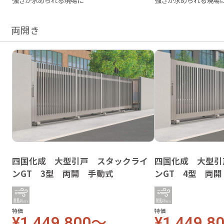
強さが求められる現場に
強さが求められる現場
両開き
四国化成 大型引戸 スタックライ
四国化成 大型引
ンGT 3型 両開 手動式
ンGT 4型 両
特価
特価
¥1,449,800～
¥1,449,8