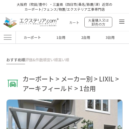
大阪府（吹田/豊中）・三重県（四日市/桑名/鈴鹿/津）近郊の
カーポート/フェンス/物置/エクステリア工事専門店
大量購入又は
カート
卸売の方
カーポート
1台用
2台用
3台用
エクステリア.comプラス
>
商品
>
カーポート
>
メーカー別
>
LIXIL
>
アーキフ
ィールド
>
1台用
おすすめ順
評価&件数順
安い順
高い順
カーポート > メーカー別 > LIXIL >
アーキフィールド > 1台用