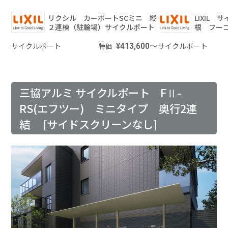
リクシル カーポートSCミニ 縦
LIXIL
２連棟（駐輪場）サイクルポート
根 フー
サイクルポート
¥413,600～
サイクルポート
特価
三協アルミ サイクルポート FⅡ-
RS(エフツー) ミニタイプ 奥行2連
結 [サイドスクリーンなし]