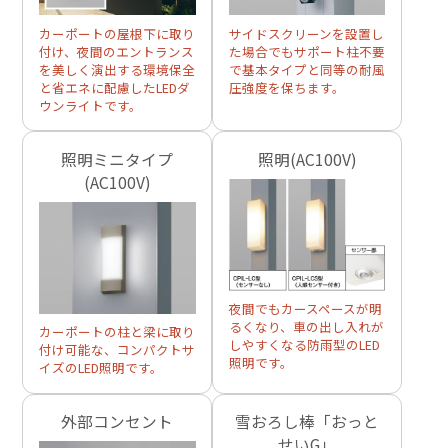
カーポートの屋根下に取り
サイドスクリーンを設置し
付け、夜間のエントランス
た場合でもサポート柱不要
を美しく演出する環境保全
で基本タイプと同等の耐風
と省エネに配慮したLEDダ
圧強度を保ちます。
ウンライトです。
照明ミニタイプ
照明(AC100V)
(AC100V)
夜間でもカースペースが明
るくなり、車の出し入れが
カーポートの柱と梁に取り
しやすくなる防雨型のLED
付け可能な、コンパクトサ
照明です。
イズのLED照明です。
外部コンセント
雪おろし棒「おっと
せいG」