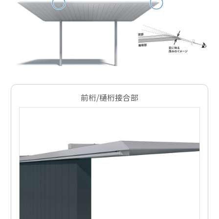
前桁/樋桁接合部