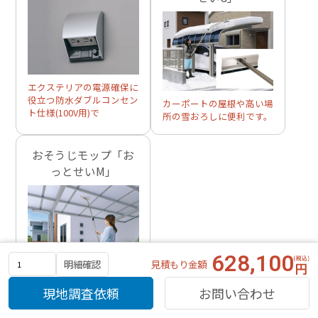
エクステリアの電源確保に
役立つ防水ダブルコンセン
カーポートの屋根や高い場
ト仕様(100V用)で
所の雪おろしに便利です。
おそうじモップ「お
っとせいM」
628,100
見積もり金額
明細確認
カーポートの屋根内側や高
い場所のおそうじに便利で
現地調査依頼
お問い合わせ
す。