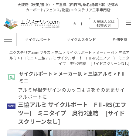
大阪府（吹田/豊中）・三重県（四日市/桑名/鈴鹿/津）近郊の
カーポート/フェンス/物置/エクステリア工事専門店
大量購入又は
カート
卸売の方
サイクルポート
サイクルスタンド
片側支持
エクステリア.comプラス
>
商品
>
サイクルポート
>
メーカー別
>
三協ア
ルミ
>
FⅡミニ
>
三協アルミ サイクルポート FⅡ-RS(エフツー) ミニタ
イプ 奥行2連結 [サイドスクリーンなし]
サイクルポート > メーカー別 > 三協アルミ > FⅡ
ミニ
アルミ屋根デザインのカッコよさをそのままサイ
クルポートに
三協アルミ サイクルポート FⅡ-RS(エフ
ツー) ミニタイプ 奥行2連結 [サイド
スクリーンなし]