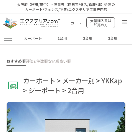
大阪府（吹田/豊中）・三重県（四日市/桑名/鈴鹿/津）近郊の
カーポート/フェンス/物置/エクステリア工事専門店
大量購入又は
カート
卸売の方
カーポート
1台用
2台用
3台用
エクステリア.comプラス
>
商品
>
カーポート
>
メーカー別
>
YKKap
>
ジーポ
ート
>
2台用
おすすめ順
評価&件数順
安い順
高い順
カーポート > メーカー別 > YKKap
> ジーポート > 2台用